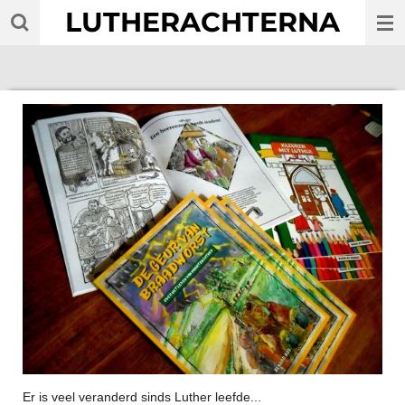
LUTHERACHTERNA
Ga
direct
naar
de
hoofdinhoud
Er is veel veranderd sinds Luther leefde...