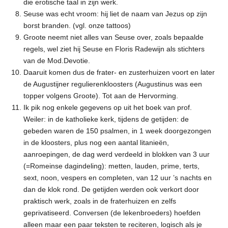
die erotische taal in zijn werk.
Seuse was echt vroom: hij liet de naam van Jezus op zijn
borst branden. (vgl. onze tattoos)
Groote neemt niet alles van Seuse over, zoals bepaalde
regels, wel ziet hij Seuse en Floris Radewijn als stichters
van de Mod.Devotie.
Daaruit komen dus de frater- en zusterhuizen voort en later
de Augustijner regulierenkloosters (Augustinus was een
topper volgens Groote). Tot aan de Hervorming.
Ik pik nog enkele gegevens op uit het boek van prof.
Weiler: in de katholieke kerk, tijdens de getijden: de
gebeden waren de 150 psalmen, in 1 week doorgezongen
in de kloosters, plus nog een aantal litanieën,
aanroepingen, de dag werd verdeeld in blokken van 3 uur
(=Romeinse dagindeling): metten, lauden, prime, terts,
sext, noon, vespers en completen, van 12 uur ’s nachts en
dan de klok rond. De getijden werden ook verkort door
praktisch werk, zoals in de fraterhuizen en zelfs
geprivatiseerd. Conversen (de lekenbroeders) hoefden
alleen maar een paar teksten te reciteren, logisch als je