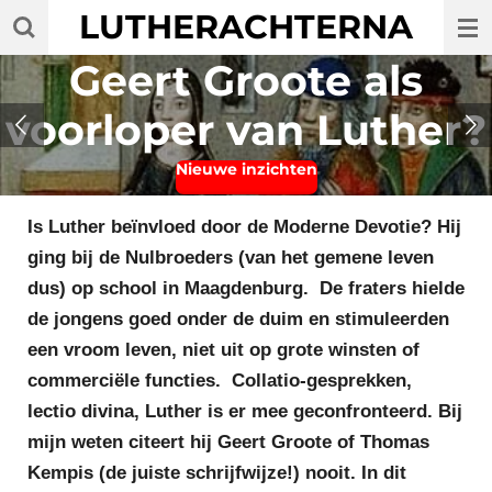
LUTHERACHTERNA
Ga
direct
Geert Groote als
naar
de
voorloper van Luther?
hoofdinhoud
Nieuwe inzichten
Is Luther beïnvloed door de Moderne Devotie? Hij
ging bij de Nulbroeders (van het gemene leven
dus) op school in Maagdenburg. De fraters hielde
de jongens goed onder de duim en stimuleerden
een vroom leven, niet uit op grote winsten of
commerciële functies. Collatio-gesprekken,
lectio divina, Luther is er mee geconfronteerd. Bij
mijn weten citeert hij Geert Groote of Thomas
Kempis (de juiste schrijfwijze!) nooit. In dit