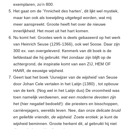
exemplaren, zo’n 800.
Het gaat om de ‘Ynnicheit des harten’, dit lijkt wel mystiek,
maar kan ook als toewijding uitgelegd worden, wat mij
meer aanspreekt. Groote heeft het over de nieuwe
innerlijkheid. Het moet uit het hart komen.
Nu komt het: Grootes werk is deels gebaseerd op het werk
van Heinrich Seuse (1295-1366), ook wel Soose. Daar zijn
300 ex. van overgeleverd. Kenmerk van dit boek is de
liefdestaal die hij gebruikt. Het zondaar zijn blijft op de
achtergrond, de inspiratie komt van een ZIJ, HEM OF
HAAR, de eeuwige wijsheid.
Geert laat het boek ‘Uurwijzer van de wijsheid’ van Seuse
door Johan Cele vertalen in het Latijn (1380) , tot opbouw
van de kerk. (Nog wel in het Latijn dus) De vroomheid was
toen namelijk verdwenen,
wat een moderne devoten zijn
het
(hier negatief bedoeld!): die priesters en bisschoppen,
carrièrejagers, werelds leven. Nee, dan onze
delicate bruid
en geliefde vriendin, de wijsheid.
Zoete erotiek: je kunt de
wijsheid beminnen. Groote herkent dit, al gebruikt hij niet