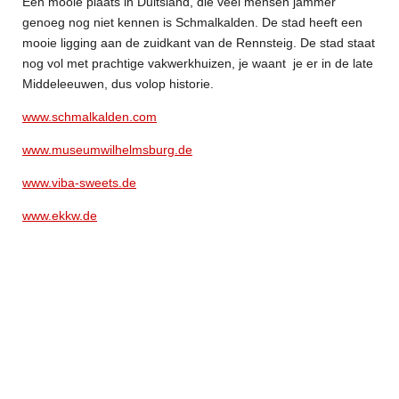
Een mooie plaats in Duitsland, die veel mensen jammer
genoeg nog niet kennen is Schmalkalden. De stad heeft een
mooie ligging aan de zuidkant van de Rennsteig. De stad staat
nog vol met prachtige vakwerkhuizen, je waant je er in de late
Middeleeuwen, dus volop historie.
www.schmalkalden.com
www.museumwilhelmsburg.de
www.viba-sweets.de
www.ekkw.de