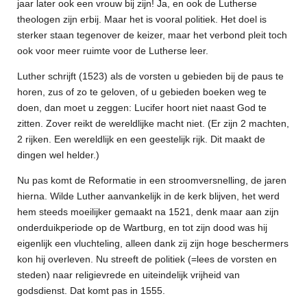
jaar later ook een vrouw bij zijn! Ja, en ook de Lutherse
theologen zijn erbij. Maar het is vooral politiek. Het doel is
sterker staan tegenover de keizer, maar het verbond pleit toch
ook voor meer ruimte voor de Lutherse leer.
Luther schrijft (1523) als de vorsten u gebieden bij de paus te
horen, zus of zo te geloven, of u gebieden boeken weg te
doen, dan moet u zeggen: Lucifer hoort niet naast God te
zitten. Zover reikt de wereldlijke macht niet. (Er zijn 2 machten,
2 rijken. Een wereldlijk en een geestelijk rijk. Dit maakt de
dingen wel helder.)
Nu pas komt de Reformatie in een stroomversnelling, de jaren
hierna. Wilde Luther aanvankelijk in de kerk blijven, het werd
hem steeds moeilijker gemaakt na 1521, denk maar aan zijn
onderduikperiode op de Wartburg, en tot zijn dood was hij
eigenlijk een vluchteling, alleen dank zij zijn hoge beschermers
kon hij overleven. Nu streeft de politiek (=lees de vorsten en
steden) naar religievrede en uiteindelijk vrijheid van
godsdienst. Dat komt pas in 1555.