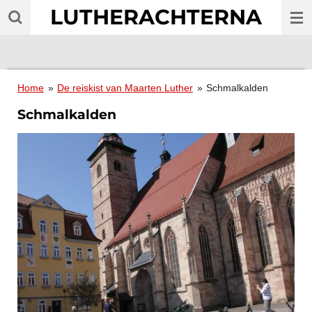
LUTHERACHTERNA
Ga
direct
naar
de
hoofdinhoud
Home
»
De reiskist van Maarten Luther
»
Schmalkalden
Schmalkalden