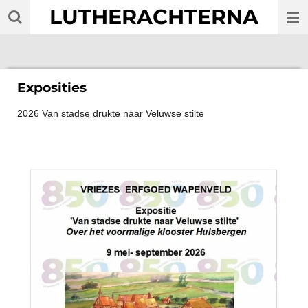
LUTHERACHTERNA
Ga
direct
naar
de
hoofdinhoud
Exposities
2026 Van stadse drukte naar Veluwse stilte