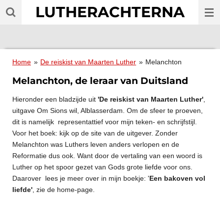
LUTHERACHTERNA
Ga
direct
naar
de
hoofdinhoud
Home
»
De reiskist van Maarten Luther
»
Melanchton
Melanchton, de leraar van Duitsland
Hieronder een bladzijde uit
'De reiskist van Maarten Luther'
,
uitgave Om Sions wil, Alblasserdam. Om de sfeer te proeven,
dit is namelijk representattief voor mijn teken- en schrijfstijl.
Voor het boek: kijk op de site van de uitgever. Zonder
Melanchton was Luthers leven anders verlopen en de
Reformatie dus ook. Want door de vertaling van een woord is
Luther op het spoor gezet van Gods grote liefde voor ons.
Daarover lees je meer over in mijn boekje: '
Een bakoven vol
liefde'
, zie de home-page.