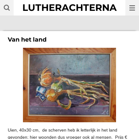
LUTHERACHTERNA
Ga
direct
naar
de
hoofdinhoud
Van het land
Uien, 40x30 cm, de scherven heb ik letterlijk in het land
gevonden; hier woonden dus vroeger ook al mensen. Prijs €