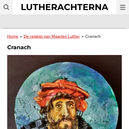
LUTHERACHTERNA
Ga
direct
naar
de
hoofdinhoud
Home
»
De reiskist van Maarten Luther
»
Cranach
Cranach