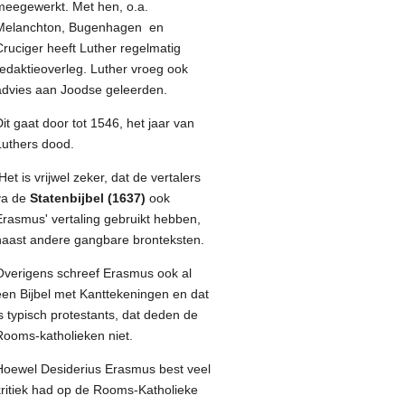
meegewerkt. Met hen, o.a.
Melanchton, Bugenhagen en
Cruciger heeft Luther regelmatig
redaktieoverleg. Luther vroeg ook
advies aan Joodse geleerden.
Dit gaat door tot 1546, het jaar van
Luthers dood.
et is vrijwel zeker, dat de vertalers
va de
Statenbijbel (1637)
ook
Erasmus' vertaling gebruikt hebben,
naast andere gangbare bronteksten.
Overigens schreef Erasmus ook al
een Bijbel met Kanttekeningen en dat
is typisch protestants, dat deden de
Rooms-katholieken niet.
Hoewel Desiderius Erasmus best veel
kritiek had op de Rooms-Katholieke