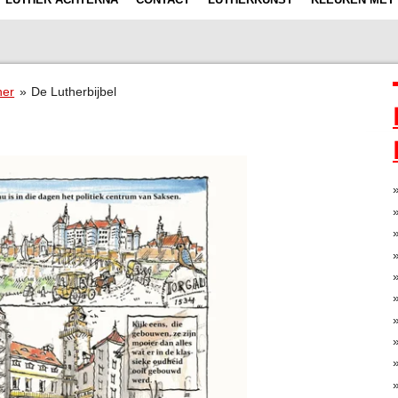
her
»
De Lutherbijbel