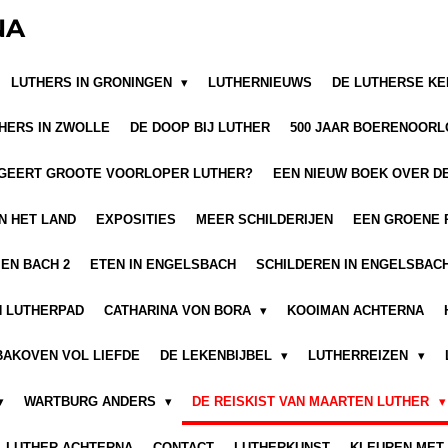
NA
LUTHERS IN GRONINGEN
LUTHERNIEUWS
DE LUTHERSE KE
HERS IN ZWOLLE
DE DOOP BIJ LUTHER
500 JAAR BOERENOOR
GEERT GROOTE VOORLOPER LUTHER?
EEN NIEUW BOEK OVER D
N HET LAND
EXPOSITIES
MEER SCHILDERIJEN
EEN GROENE 
EN BACH 2
ETEN IN ENGELSBACH
SCHILDEREN IN ENGELSBAC
N LUTHERPAD
CATHARINA VON BORA
KOOIMAN ACHTERNA
BAKOVEN VOL LIEFDE
DE LEKENBIJBEL
LUTHERREIZEN
WARTBURG ANDERS
DE REISKIST VAN MAARTEN LUTHER
LUTHER ACHTERNA
CONTACT
LUTHERKUNST
KLEUREN MET