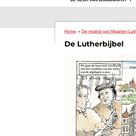
Home
»
De reiskist van Maarten Lut
De Lutherbijbel