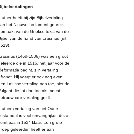
Bijbelvertalingen
uther heeft bij zijn Bijbelvertaling
van het Nieuwe Testament gebruik
gemaakt van de Griekse tekst van de
Bijbel van de hand van Erasmus (uit
1519).
Erasmus (1469-1536) was een groot
geleerde die in 1516, het jaar voor de
Reformatie begint, zijn vertaling
afrondt. Hij voegt er ook nog even
een Latijnse vertaling aan toe, niet de
Vulgaat die tot dan toe als meest
betrouwbare vertaling geldt.
Luthers vertaling van het Oude
Testament is veel omvangrijker, deze
komt pas in 1534 klaar. Een grote
groep geleerden heeft er aan