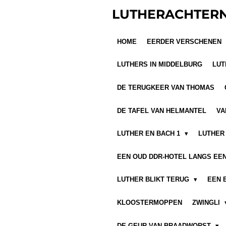
Ga
LUTHERACHTER
direct
naar
HOME
EERDER VERSCHENEN
de
hoofdinhoud
LUTHERS IN MIDDELBURG
LUT
DE TERUGKEER VAN THOMAS
DE TAFEL VAN HELMANTEL
VA
LUTHER EN BACH 1
LUTHER 
EEN OUD DDR-HOTEL LANGS EE
LUTHER BLIKT TERUG
EEN 
KLOOSTERMOPPEN
ZWINGLI
DE GEUR VAN BRAADWORST