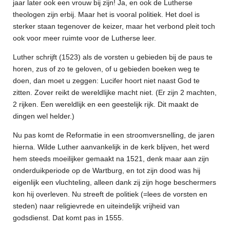
jaar later ook een vrouw bij zijn! Ja, en ook de Lutherse
theologen zijn erbij. Maar het is vooral politiek. Het doel is
sterker staan tegenover de keizer, maar het verbond pleit toch
ook voor meer ruimte voor de Lutherse leer.
Luther schrijft (1523) als de vorsten u gebieden bij de paus te
horen, zus of zo te geloven, of u gebieden boeken weg te
doen, dan moet u zeggen: Lucifer hoort niet naast God te
zitten. Zover reikt de wereldlijke macht niet. (Er zijn 2 machten,
2 rijken. Een wereldlijk en een geestelijk rijk. Dit maakt de
dingen wel helder.)
Nu pas komt de Reformatie in een stroomversnelling, de jaren
hierna. Wilde Luther aanvankelijk in de kerk blijven, het werd
hem steeds moeilijker gemaakt na 1521, denk maar aan zijn
onderduikperiode op de Wartburg, en tot zijn dood was hij
eigenlijk een vluchteling, alleen dank zij zijn hoge beschermers
kon hij overleven. Nu streeft de politiek (=lees de vorsten en
steden) naar religievrede en uiteindelijk vrijheid van
godsdienst. Dat komt pas in 1555.