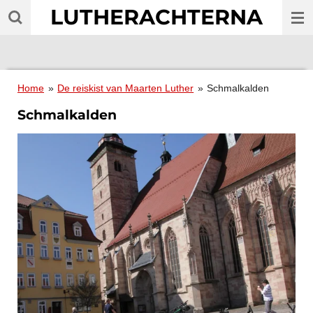
LUTHERACHTERNA
Ga
direct
naar
de
hoofdinhoud
Home
»
De reiskist van Maarten Luther
»
Schmalkalden
Schmalkalden