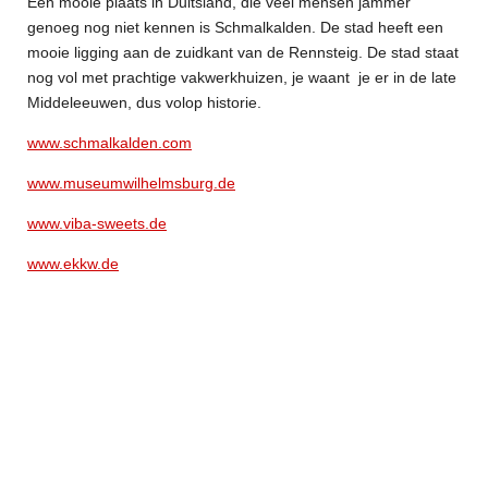
Een mooie plaats in Duitsland, die veel mensen jammer
genoeg nog niet kennen is Schmalkalden. De stad heeft een
mooie ligging aan de zuidkant van de Rennsteig. De stad staat
nog vol met prachtige vakwerkhuizen, je waant je er in de late
Middeleeuwen, dus volop historie.
www.schmalkalden.com
www.museumwilhelmsburg.de
www.viba-sweets.de
www.ekkw.de