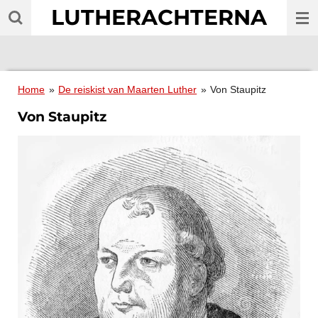
LUTHERACHTERNA
Ga
direct
naar
de
hoofdinhoud
Home
»
De reiskist van Maarten Luther
»
Von Staupitz
Von Staupitz